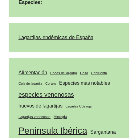
Especies:
Lagartijas endémicas de España
Alimentación
Cacas de largatija
Casa
Cenicienta
Especies más notables
Cola de lagartija
Cortejo
especies venenosas
huevos de lagartijas
Lagartija Colirroja
Lagartijas venenosas
Mitología
Península Ibérica
Sargantana