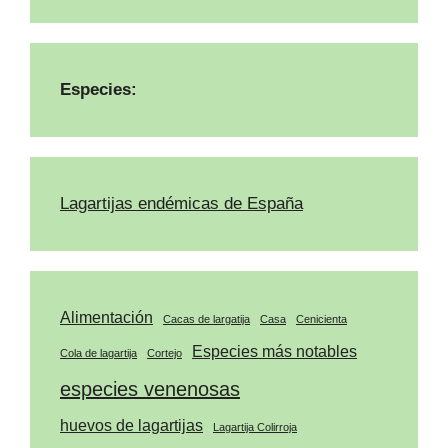
Especies:
Lagartijas endémicas de España
Alimentación
Cacas de largatija
Casa
Cenicienta
Especies más notables
Cola de lagartija
Cortejo
especies venenosas
huevos de lagartijas
Lagartija Colirroja