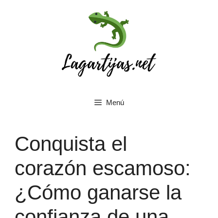
Saltar
al
contenido
Menú
Conquista el
corazón escamoso:
¿Cómo ganarse la
confianza de una