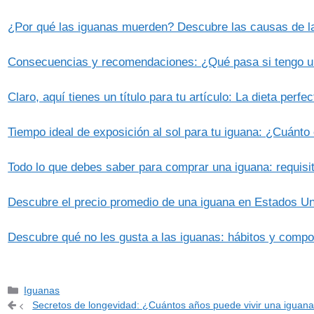
¿Por qué las iguanas muerden? Descubre las causas de la
Consecuencias y recomendaciones: ¿Qué pasa si tengo u
Claro, aquí tienes un título para tu artículo: La dieta pe
Tiempo ideal de exposición al sol para tu iguana: ¿Cuánt
Todo lo que debes saber para comprar una iguana: requisi
Descubre el precio promedio de una iguana en Estados Un
Descubre qué no les gusta a las iguanas: hábitos y compo
Categorías
Iguanas
Secretos de longevidad: ¿Cuántos años puede vivir una iguan