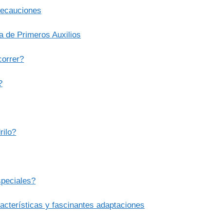
recauciones
 de Primeros Auxilios
correr?
?
rilo?
speciales?
acterísticas y fascinantes adaptaciones