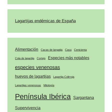
Lagartijas endémicas de España
Alimentación
Cacas de largatija
Casa
Cenicienta
Especies más notables
Cola de lagartija
Cortejo
especies venenosas
huevos de lagartijas
Lagartija Colirroja
Lagartijas venenosas
Mitología
Península Ibérica
Sargantana
Supervivencia