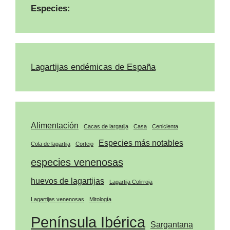
Especies:
Lagartijas endémicas de España
Alimentación
Cacas de largatija
Casa
Cenicienta
Especies más notables
Cola de lagartija
Cortejo
especies venenosas
huevos de lagartijas
Lagartija Colirroja
Lagartijas venenosas
Mitología
Península Ibérica
Sargantana