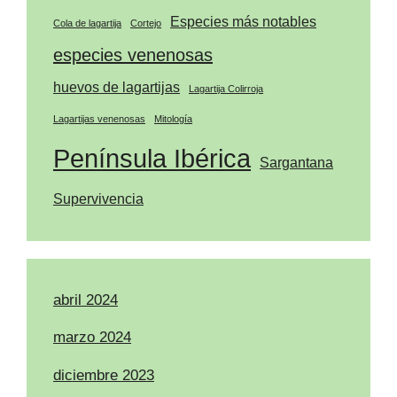
Especies más notables
Cola de lagartija
Cortejo
especies venenosas
huevos de lagartijas
Lagartija Colirroja
Lagartijas venenosas
Mitología
Península Ibérica
Sargantana
Supervivencia
abril 2024
marzo 2024
diciembre 2023