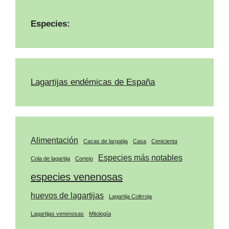
Especies:
Lagartijas endémicas de España
Alimentación
Cacas de largatija
Casa
Cenicienta
Especies más notables
Cola de lagartija
Cortejo
especies venenosas
huevos de lagartijas
Lagartija Colirroja
Lagartijas venenosas
Mitología