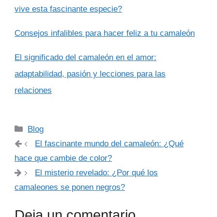
vive esta fascinante especie?
Consejos infalibles para hacer feliz a tu camaleón
El significado del camaleón en el amor:
adaptabilidad, pasión y lecciones para las
relaciones
Categorías
Blog
El fascinante mundo del camaleón: ¿Qué
hace que cambie de color?
El misterio revelado: ¿Por qué los
camaleones se ponen negros?
Deja un comentario