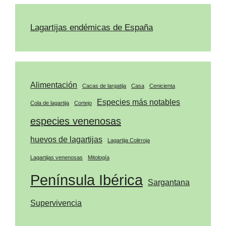
Lagartijas endémicas de España
Alimentación
Cacas de largatija
Casa
Cenicienta
Especies más notables
Cola de lagartija
Cortejo
especies venenosas
huevos de lagartijas
Lagartija Colirroja
Lagartijas venenosas
Mitología
Península Ibérica
Sargantana
Supervivencia