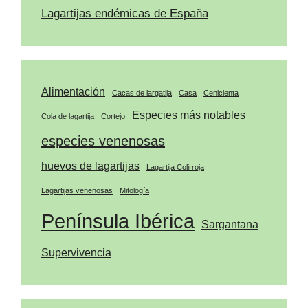
Lagartijas endémicas de España
Alimentación
Cacas de largatija
Casa
Cenicienta
Especies más notables
Cola de lagartija
Cortejo
especies venenosas
huevos de lagartijas
Lagartija Colirroja
Lagartijas venenosas
Mitología
Península Ibérica
Sargantana
Supervivencia