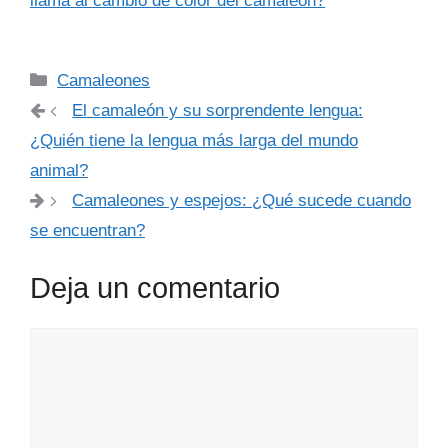
llama al cambio de color del camaleón?
Categorías
Camaleones
El camaleón y su sorprendente lengua:
¿Quién tiene la lengua más larga del mundo
animal?
Camaleones y espejos: ¿Qué sucede cuando
se encuentran?
Deja un comentario
Comentario