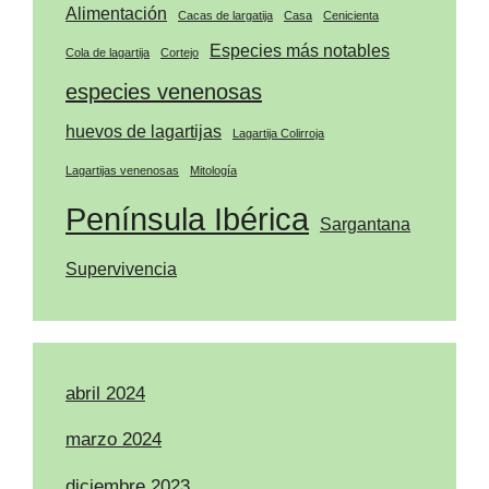
Alimentación
Cacas de largatija
Casa
Cenicienta
Especies más notables
Cola de lagartija
Cortejo
especies venenosas
huevos de lagartijas
Lagartija Colirroja
Lagartijas venenosas
Mitología
Península Ibérica
Sargantana
Supervivencia
abril 2024
marzo 2024
diciembre 2023