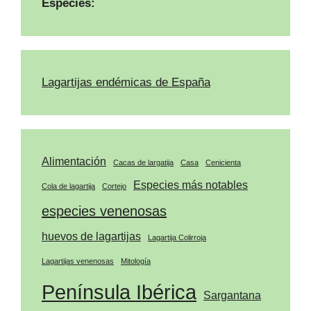
Especies:
Lagartijas endémicas de España
Alimentación
Cacas de largatija
Casa
Cenicienta
Especies más notables
Cola de lagartija
Cortejo
especies venenosas
huevos de lagartijas
Lagartija Colirroja
Lagartijas venenosas
Mitología
Península Ibérica
Sargantana