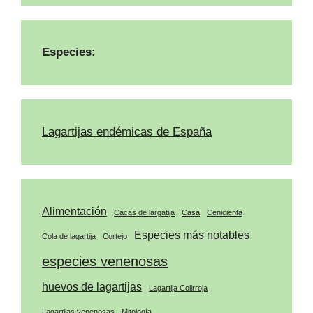
Especies:
Lagartijas endémicas de España
Alimentación
Cacas de largatija
Casa
Cenicienta
Especies más notables
Cola de lagartija
Cortejo
especies venenosas
huevos de lagartijas
Lagartija Colirroja
Lagartijas venenosas
Mitología