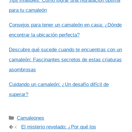
Tips infalibles: Cómo lograr una hidratación óptima
para tu camaleón
Consejos para tener un camaleón en casa: ¿Dónde
encontrar la ubicación perfecta?
Descubre qué sucede cuando te encuentras con un
camaleón: Fascinantes secretos de estas criaturas
asombrosas
Cuidando un camaleón: ¿Un desafío difícil de
superar?
Categorías
Camaleones
El misterio revelado: ¿Por qué los