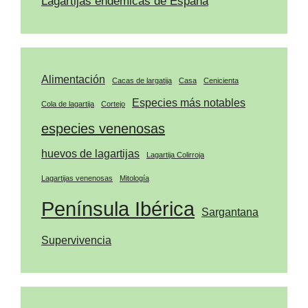
Lagartijas endémicas de España
Alimentación
Cacas de largatija
Casa
Cenicienta
Especies más notables
Cola de lagartija
Cortejo
especies venenosas
huevos de lagartijas
Lagartija Colirroja
Lagartijas venenosas
Mitología
Península Ibérica
Sargantana
Supervivencia