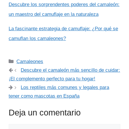
Descubre los sorprendentes poderes del camaleón:
un maestro del camuflaje en la naturaleza
La fascinante estrategia de camuflaje: ¿Por qué se
camuflan los camaleones?
Categorías
Camaleones
Descubre el camaleón más sencillo de cuidar:
¡El complemento perfecto para tu hogar!
Los reptiles más comunes y legales para
tener como mascotas en España
Deja un comentario
Comentario