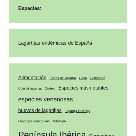
Especies:
Lagartijas endémicas de España
Alimentación
Cacas de largatija
Casa
Cenicienta
Especies más notables
Cola de lagartija
Cortejo
especies venenosas
huevos de lagartijas
Lagartija Colirroja
Lagartijas venenosas
Mitología
Península Ibérica
Sargantana