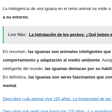
La inteligencia de una iguana en el reino animal se mide a
a su entorno
.
Leer Más:
La hidratación de los geckos: ¿Qué beben e
En resumen,
las iguanas son animales inteligentes q
comportamiento y adaptación al medio ambiente
. Aunq
inteligente del mundo,
las iguanas destacan por su habil
En definitiva,
las iguanas son seres fascinantes que co
mental
.
Descubre cuál animal vive 110 años: La longevidad de las
Descubre qué reptil vive hasta los 110 años: ¡La asombro