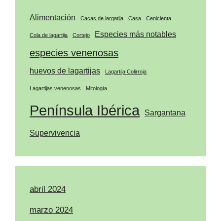
Alimentación
Cacas de largatija
Casa
Cenicienta
Especies más notables
Cola de lagartija
Cortejo
especies venenosas
huevos de lagartijas
Lagartija Colirroja
Lagartijas venenosas
Mitología
Península Ibérica
Sargantana
Supervivencia
abril 2024
marzo 2024