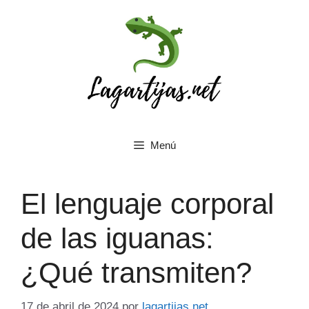
Saltar
al
contenido
Menú
El lenguaje corporal
de las iguanas:
¿Qué transmiten?
17 de abril de 2024
por
lagartijas.net