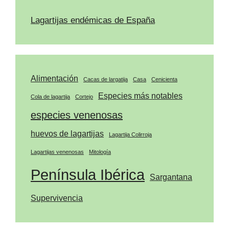
Lagartijas endémicas de España
Alimentación
Cacas de largatija
Casa
Cenicienta
Especies más notables
Cola de lagartija
Cortejo
especies venenosas
huevos de lagartijas
Lagartija Colirroja
Lagartijas venenosas
Mitología
Península Ibérica
Sargantana
Supervivencia