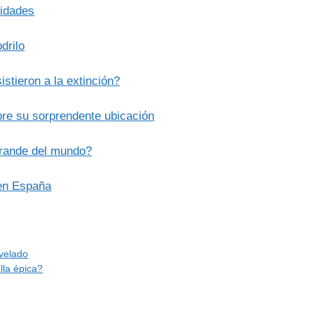
sidades
drilo
istieron a la extinción?
re su sorprendente ubicación
grande del mundo?
 en España
evelado
lla épica?