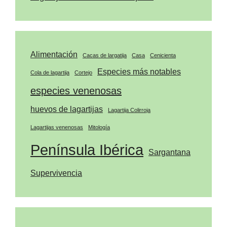
Alimentación
Cacas de largatija
Casa
Cenicienta
Especies más notables
Cola de lagartija
Cortejo
especies venenosas
huevos de lagartijas
Lagartija Colirroja
Lagartijas venenosas
Mitología
Península Ibérica
Sargantana
Supervivencia