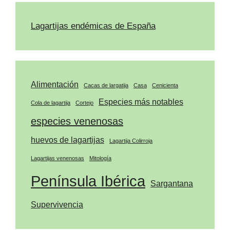
Lagartijas endémicas de España
Alimentación
Cacas de largatija
Casa
Cenicienta
Especies más notables
Cola de lagartija
Cortejo
especies venenosas
huevos de lagartijas
Lagartija Colirroja
Lagartijas venenosas
Mitología
Península Ibérica
Sargantana
Supervivencia