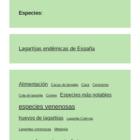
Especies:
Lagartijas endémicas de España
Alimentación
Cacas de largatija
Casa
Cenicienta
Especies más notables
Cola de lagartija
Cortejo
especies venenosas
huevos de lagartijas
Lagartija Colirroja
Lagartijas venenosas
Mitología