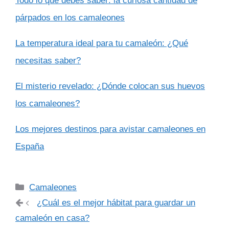
Todo lo que debes saber: la curiosa cantidad de
párpados en los camaleones
La temperatura ideal para tu camaleón: ¿Qué
necesitas saber?
El misterio revelado: ¿Dónde colocan sus huevos
los camaleones?
Los mejores destinos para avistar camaleones en
España
Categorías
Camaleones
¿Cuál es el mejor hábitat para guardar un
camaleón en casa?