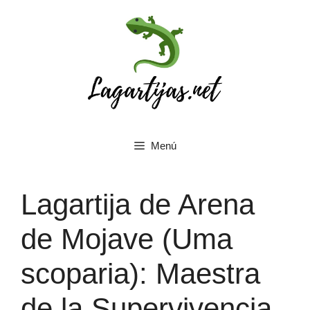
Saltar
al
contenido
Menú
Lagartija de Arena
de Mojave (Uma
scoparia): Maestra
de la Supervivencia