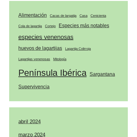
Alimentación
Cacas de largatija
Casa
Cenicienta
Especies más notables
Cola de lagartija
Cortejo
especies venenosas
huevos de lagartijas
Lagartija Colirroja
Lagartijas venenosas
Mitología
Península Ibérica
Sargantana
Supervivencia
abril 2024
marzo 2024