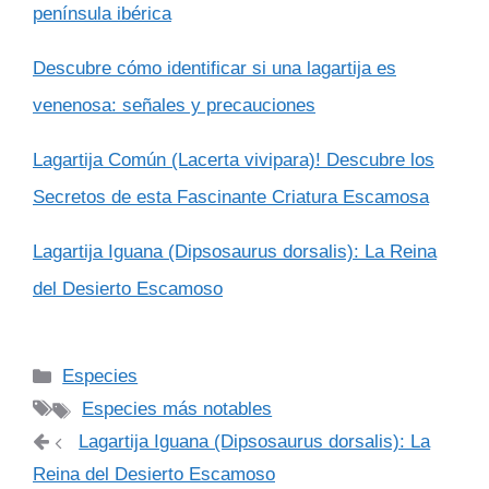
península ibérica
Descubre cómo identificar si una lagartija es
venenosa: señales y precauciones
Lagartija Común (Lacerta vivipara)! Descubre los
Secretos de esta Fascinante Criatura Escamosa
Lagartija Iguana (Dipsosaurus dorsalis): La Reina
del Desierto Escamoso
Categorías
Especies
Etiquetas
Especies más notables
Lagartija Iguana (Dipsosaurus dorsalis): La
Reina del Desierto Escamoso