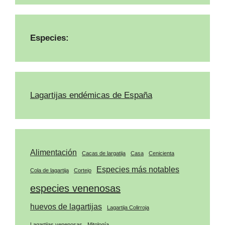
Especies:
Lagartijas endémicas de España
Alimentación
Cacas de largatija
Casa
Cenicienta
Especies más notables
Cola de lagartija
Cortejo
especies venenosas
huevos de lagartijas
Lagartija Colirroja
Lagartijas venenosas
Mitología