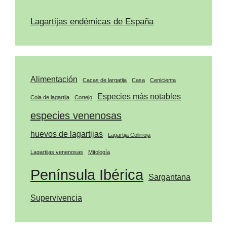
Lagartijas endémicas de España
Alimentación
Cacas de largatija
Casa
Cenicienta
Especies más notables
Cola de lagartija
Cortejo
especies venenosas
huevos de lagartijas
Lagartija Colirroja
Lagartijas venenosas
Mitología
Península Ibérica
Sargantana
Supervivencia