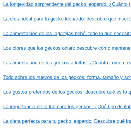
La longevidad sorprendente del gecko leopardo: ¿Cuánto ti
La dieta ideal para tu gecko leopardo: descubre qué inse
La alimentación de las lagartijas bebé: todo lo que necesi
Los olores que los geckos odian: descubre cómo mantener
La alimentación de los geckos adultos: ¿Cuánto comen r
Todo sobre los huevos de los geckos: forma, tamaño y sor
Los gustos preferidos de los geckos: descubre qué es lo q
La importancia de la luz para los geckos: ¿Qué tipo de il
La dieta perfecta para tu gecko leopardo: Descubre qué i