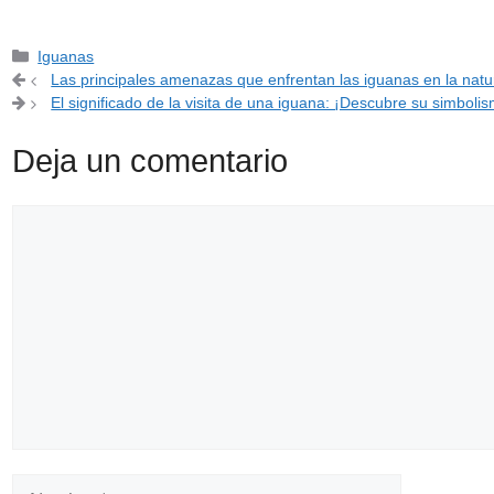
Categorías
Iguanas
Las principales amenazas que enfrentan las iguanas en la natu
El significado de la visita de una iguana: ¡Descubre su simboli
Deja un comentario
Comentario
Nombre