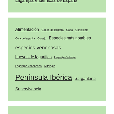
Lagartijas endémicas de España
Alimentación
Cacas de largatija
Casa
Cenicienta
Especies más notables
Cola de lagartija
Cortejo
especies venenosas
huevos de lagartijas
Lagartija Colirroja
Lagartijas venenosas
Mitología
Península Ibérica
Sargantana
Supervivencia