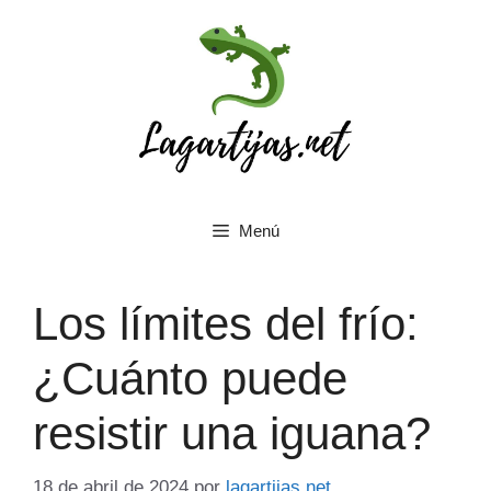
Saltar
al
contenido
Menú
Los límites del frío:
¿Cuánto puede
resistir una iguana?
18 de abril de 2024
por
lagartijas.net