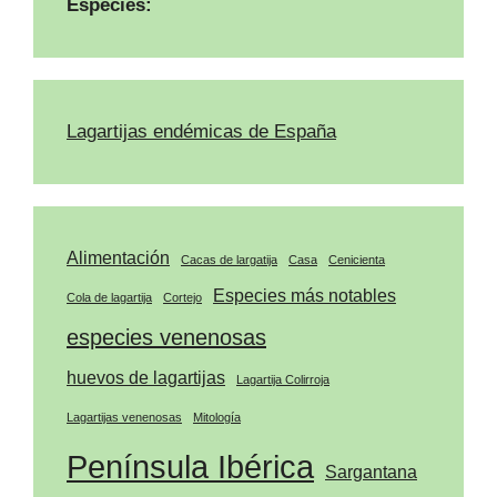
Especies:
Lagartijas endémicas de España
Alimentación
Cacas de largatija
Casa
Cenicienta
Especies más notables
Cola de lagartija
Cortejo
especies venenosas
huevos de lagartijas
Lagartija Colirroja
Lagartijas venenosas
Mitología
Península Ibérica
Sargantana