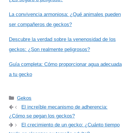
La convivencia armoniosa: ¿Qué animales pueden
ser compañeros de geckos?
Descubre la verdad sobre la venenosidad de los
geckos: ¿Son realmente peligrosos?
Guía completa: Cómo proporcionar agua adecuada
a tu gecko
Categorías
Gekos
El increíble mecanismo de adherencia:
¿Cómo se pegan los geckos?
El crecimiento de un gecko: ¿Cuánto tiempo