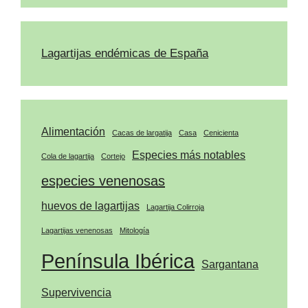
Lagartijas endémicas de España
Alimentación
Cacas de largatija
Casa
Cenicienta
Especies más notables
Cola de lagartija
Cortejo
especies venenosas
huevos de lagartijas
Lagartija Colirroja
Lagartijas venenosas
Mitología
Península Ibérica
Sargantana
Supervivencia