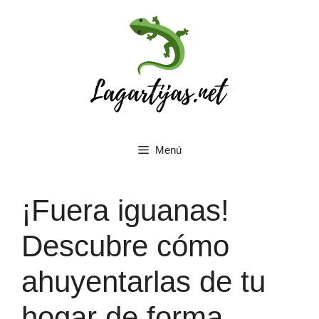
Saltar
al
contenido
Menú
¡Fuera iguanas!
Descubre cómo
ahuyentarlas de tu
hogar de forma