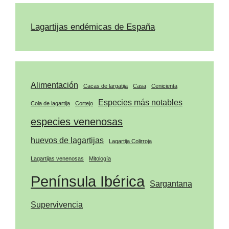
Lagartijas endémicas de España
Alimentación
Cacas de largatija
Casa
Cenicienta
Especies más notables
Cola de lagartija
Cortejo
especies venenosas
huevos de lagartijas
Lagartija Colirroja
Lagartijas venenosas
Mitología
Península Ibérica
Sargantana
Supervivencia