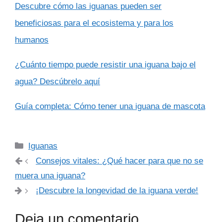
Descubre cómo las iguanas pueden ser
beneficiosas para el ecosistema y para los
humanos
¿Cuánto tiempo puede resistir una iguana bajo el
agua? Descúbrelo aquí
Guía completa: Cómo tener una iguana de mascota
Categorías
Iguanas
Consejos vitales: ¿Qué hacer para que no se
muera una iguana?
¡Descubre la longevidad de la iguana verde!
Deja un comentario