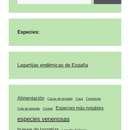
Especies:
Lagartijas endémicas de España
Alimentación
Cacas de largatija
Casa
Cenicienta
Especies más notables
Cola de lagartija
Cortejo
especies venenosas
huevos de lagartijas
Lagartija Colirroja