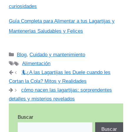
curiosidades
Guía Completa para Alimentar a tus Lagartijas y
Mantenerlas Saludables y Felices
Categorías
Blog
,
Cuidado y mantenimiento
Etiquetas
Alimentación
🦎¿A las Lagartijas les Duele cuando les
Cortan la Cola? Mitos y Realidades
cómo nacen las lagartijas: sorprendentes
detalles y misterios revelados
Buscar
Buscar