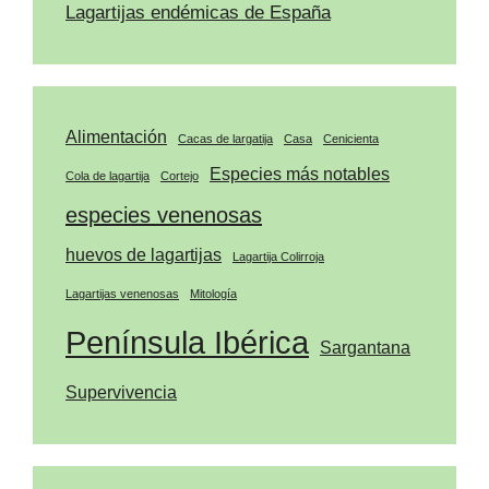
Lagartijas endémicas de España
Alimentación
Cacas de largatija
Casa
Cenicienta
Especies más notables
Cola de lagartija
Cortejo
especies venenosas
huevos de lagartijas
Lagartija Colirroja
Lagartijas venenosas
Mitología
Península Ibérica
Sargantana
Supervivencia