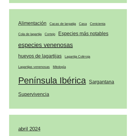
Alimentación
Cacas de largatija
Casa
Cenicienta
Especies más notables
Cola de lagartija
Cortejo
especies venenosas
huevos de lagartijas
Lagartija Colirroja
Lagartijas venenosas
Mitología
Península Ibérica
Sargantana
Supervivencia
abril 2024