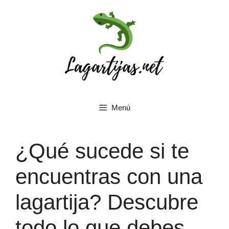
Saltar
al
contenido
Menú
¿Qué sucede si te
encuentras con una
lagartija? Descubre
todo lo que debes