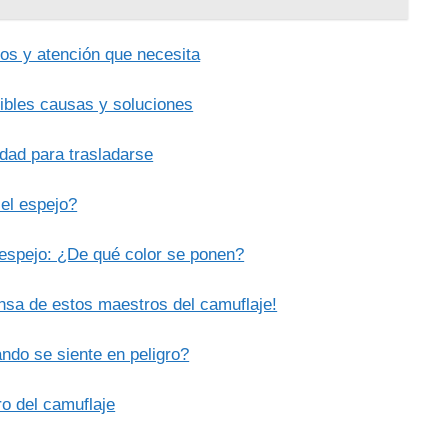
dos y atención que necesita
ibles causas y soluciones
dad para trasladarse
 el espejo?
 espejo: ¿De qué color se ponen?
nsa de estos maestros del camuflaje!
do se siente en peligro?
o del camuflaje