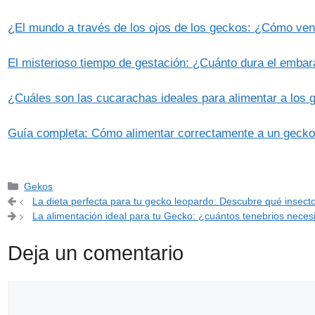
¿El mundo a través de los ojos de los geckos: ¿Cómo ven
El misterioso tiempo de gestación: ¿Cuánto dura el emba
¿Cuáles son las cucarachas ideales para alimentar a los
Guía completa: Cómo alimentar correctamente a un geck
Categorías
Gekos
La dieta perfecta para tu gecko leopardo: Descubre qué insec
La alimentación ideal para tu Gecko: ¿cuántos tenebrios necesi
Deja un comentario
Comentario