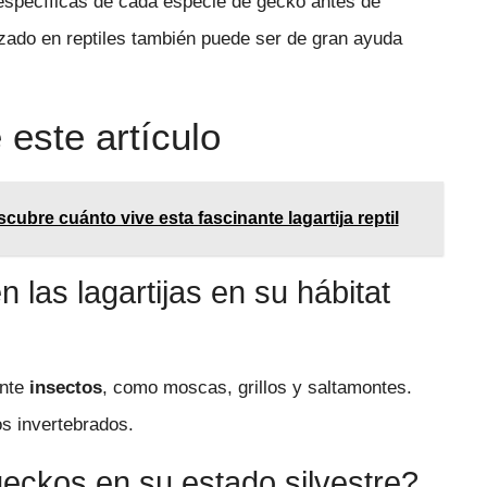
específicas de cada especie de gecko antes de
lizado en reptiles también puede ser de gran ayuda
este artículo
bre cuánto vive esta fascinante lagartija reptil
las lagartijas en su hábitat
ente
insectos
, como moscas, grillos y saltamontes.
s invertebrados.
 geckos en su estado silvestre?