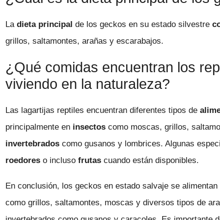
La
dieta principal
de los geckos en su estado silvestre
c
grillos, saltamontes, arañas y escarabajos.
¿Qué comidas encuentran los repti
viviendo en la naturaleza?
Las lagartijas reptiles encuentran diferentes tipos de
alim
principalmente en
insectos
como moscas, grillos, saltam
invertebrados
como gusanos y lombrices. Algunas especi
roedores
o incluso
frutas
cuando están disponibles.
En conclusión, los geckos en estado salvaje se alimentan
como grillos, saltamontes, moscas y diversos tipos de a
invertebrados como gusanos y caracoles. Es importante d