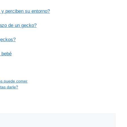
 y perciben su entorno?
razo de un gecko?
 geckos?
o bebé
tos puede comer
tas darle?