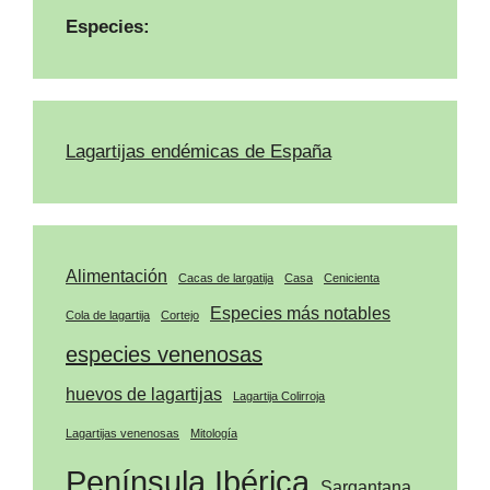
Especies:
Lagartijas endémicas de España
Alimentación
Cacas de largatija
Casa
Cenicienta
Especies más notables
Cola de lagartija
Cortejo
especies venenosas
huevos de lagartijas
Lagartija Colirroja
Lagartijas venenosas
Mitología
Península Ibérica
Sargantana