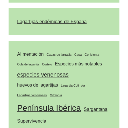
Lagartijas endémicas de España
Alimentación
Cacas de largatija
Casa
Cenicienta
Especies más notables
Cola de lagartija
Cortejo
especies venenosas
huevos de lagartijas
Lagartija Colirroja
Lagartijas venenosas
Mitología
Península Ibérica
Sargantana
Supervivencia