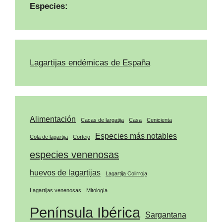
Especies:
Lagartijas endémicas de España
Alimentación
Cacas de largatija
Casa
Cenicienta
Especies más notables
Cola de lagartija
Cortejo
especies venenosas
huevos de lagartijas
Lagartija Colirroja
Lagartijas venenosas
Mitología
Península Ibérica
Sargantana