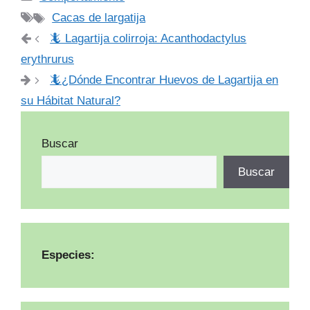
Etiquetas
Cacas de largatija
🦎 Lagartija colirroja: Acanthodactylus
erythrurus
🦎¿Dónde Encontrar Huevos de Lagartija en
su Hábitat Natural?
Buscar
Buscar
Especies: