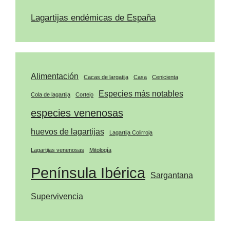
Lagartijas endémicas de España
Alimentación
Cacas de largatija
Casa
Cenicienta
Especies más notables
Cola de lagartija
Cortejo
especies venenosas
huevos de lagartijas
Lagartija Colirroja
Lagartijas venenosas
Mitología
Península Ibérica
Sargantana
Supervivencia