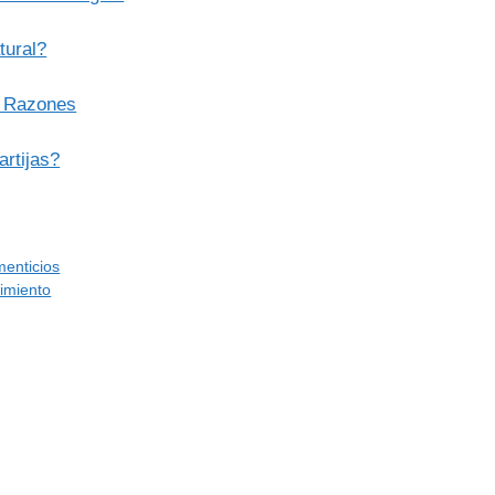
tural?
s Razones
artijas?
menticios
imiento